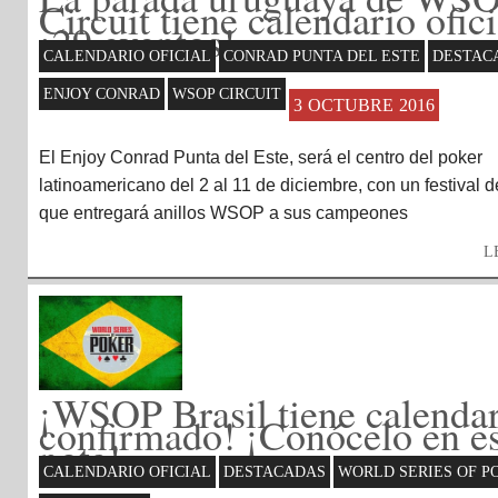
Circuit tiene calendario ofici
¡29 eventos!
CALENDARIO OFICIAL
CONRAD PUNTA DEL ESTE
DESTAC
ENJOY CONRAD
WSOP CIRCUIT
3 OCTUBRE 2016
El Enjoy Conrad Punta del Este, será el centro del poker
latinoamericano del 2 al 11 de diciembre, con un festival 
que entregará anillos WSOP a sus campeones
L
¡WSOP Brasil tiene calenda
confirmado! ¡Conócelo en es
nota!
CALENDARIO OFICIAL
DESTACADAS
WORLD SERIES OF P