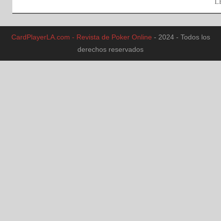
L
CardPlayerLA.com - Revista de Poker Online
- 2024 - Todos los
derechos reservados