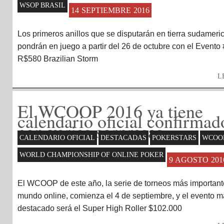
WSOP BRASIL
14 SEPTIEMBRE 2016
Los primeros anillos que se disputarán en tierra sudameri
pondrán en juego a partir del 26 de octubre con el Evento 
R$580 Brazilian Storm
L
El WCOOP 2016 ya tiene
calendario oficial confirmad
con varias sorpresas
CALENDARIO OFICIAL
DESTACADAS
POKERSTARS
WCOOP
WORLD CHAMPIONSHIP OF ONLINE POKER
9 AGOSTO 201
El WCOOP de este año, la serie de torneos más important
mundo online, comienza el 4 de septiembre, y el evento 
destacado será el Super High Roller $102.000