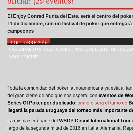
oficial: ¡29 eventos!
El Enjoy Conrad Punta del Este, será el centro del poker
11 de diciembre, con un festival de poker que entregar
campeones
3 OCTUBRE 2016
CALENDARIO OFICIAL
CONRAD PUNTA DEL ESTE
DESTACAD
WSOP CIRCUIT
Toda la comunidad del poker latinoamericana ya está al tan
del gran cierre de año que nos espera, con
eventos de Wo
Series Of Poker por duplicado
;
primero será el turno de
Br
llegará la parada uruguaya del torneo más importante 
La misma será parte del
WSOP Circuit International Tour
q
largo de la segunda mitad de 2016 en Italia, Alemania, Rep