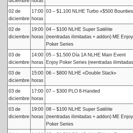
diciembre
horas
02 de
17:00
03 – $1.100 NLHE Turbo «$500 Bountie
diciembre
horas
02 de
19:00
04 – $100 NLHE Super Satélite
diciembre
horas
(reentradas ilimitadas + addon) ME Enjoy
Poker Series
03 de
14:00
05 – $1.500 Día 1A NLHE Main Event
diciembre
horas
Enjoy Poker Series (reentradas ilimitadas
03 de
15:00
06 – $800 NLHE «Double Stack»
diciembre
horas
03 de
17:00
07 – $300 PLO 8-Handed
diciembre
horas
03 de
19:00
08 – $100 NLHE Super Satélite
diciembre
horas
(reentradas ilimitadas + addon) ME Enjoy
Poker Series