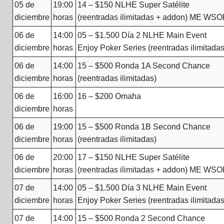
05 de
19:00
14 – $150 NLHE Super Satélite
diciembre
horas
(reentradas ilimitadas + addon) ME WS
06 de
14:00
05 – $1.500 Día 2 NLHE Main Event
diciembre
horas
Enjoy Poker Series (reentradas ilimitadas
06 de
14:00
15 – $500 Ronda 1A Second Chance
diciembre
horas
(reentradas ilimitadas)
06 de
16:00
16 – $200 Omaha
diciembre
horas
06 de
19:00
15 – $500 Ronda 1B Second Chance
diciembre
horas
(reentradas ilimitadas)
06 de
20:00
17 – $150 NLHE Super Satélite
diciembre
horas
(reentradas ilimitadas + addon) ME WS
07 de
14:00
05 – $1.500 Día 3 NLHE Main Event
diciembre
horas
Enjoy Poker Series (reentradas ilimitadas
07 de
14:00
15 – $500 Ronda 2 Second Chance