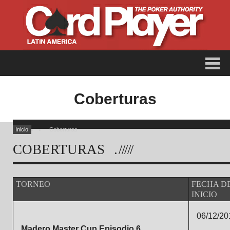
Coberturas
Inicio
Coberturas
COBERTURAS
TORNEO
FECHA D
INICIO
06/12/20
Madero Master Cup Episodio 6